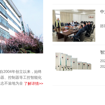
中
2
团
气
2
2
自2004年创立以来，始终
科
动器、控制器等工控智能化
矢志不渝地为全球客户…
了解详情>>